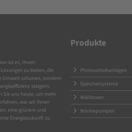
Produkte
on ist es, Ihnen
 Lösungen zu bieten, die
Photovoltaikanlagen
ie Umwelt schonen, sondern
Speichersysteme
ergieeffizienz steigern.
n Sie uns heute, um mehr
Wallboxen
erfahren, wie wir Ihnen
en, eine grünere und
Wärmepumpen
iente Energiezukunft zu