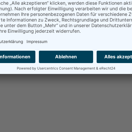
ungsverfahren vor einer Verbraucherschlichtungsstelle teilz
ogrammierung