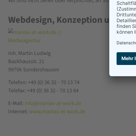
Wir sind nicht bereit oder verpflichtet, an Streitbeileg
Webdesign, Konzeption und Pr
Inh. Martin Ludwig
Backhausstr. 21
99706 Sondershausen
Telefon: +49 (0) 36 32 - 70 13 74
Telefax: +49 (0) 36 32 - 70 13 84
E-Mail:
info@maniax-at-work.de
Internet:
www.maniax-at-work.de