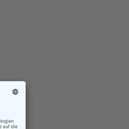
umers/odr/
.