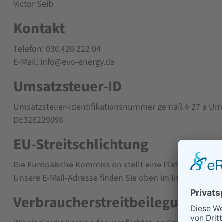
Victor Seib
Kontakt
Telefon: 030.420 222 04
E-Mail: info@evo-energy.de
Umsatzsteuer-ID
Umsatzsteuer-Identifikationsnummer gemäß § 27 a Ums
DE326229998
EU-Streitschlichtung
Die Europäische Kommission stellt eine Plattform zur On
Unsere E-Mail-Adresse finden Sie oben im Impressum.
Verbraucher­streit­beilegung/Uni