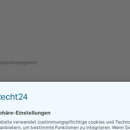
atzsteuergesetz:
line-Streitbeilegung (OS) bereit:
https://ec.europa.eu/cons
versal­schlichtungs­stelle