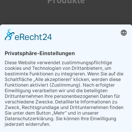
Produkte
Photovoltaikanlagen
Speichersysteme
Wallboxen
Wärmepumpen
Addressdaten
EVO Baumanagement GmbH
Waldstraße 15
10551 Berlin