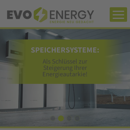
SPEICHERSYSTEME:
WÄRMEPUMPEN:
WÄRMEPUMPEN:
PHOTOVOLTAIK:
PHOTOVOLTAIK:
WALLBOXEN:
Als Schlüssel zur
Steigerung Ihrer
Energieautarkie!